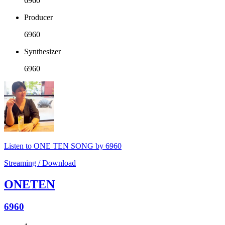
6960
Producer
6960
Synthesizer
6960
Listen to ONE TEN SONG by 6960
Streaming / Download
ONETEN
6960