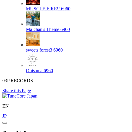
MUSCLE FIRE!!
6960
Ma-chan's Theme
6960
sweets forest3
6960
Ohisama
6960
03P RECORDS
Share this Page
EN
JP