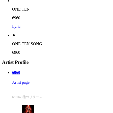
1
ONE TEN
6960
Lyric
⚫︎
ONE TEN SONG
6960
Artist Profile
6960
Artist page
6960の他のリリース