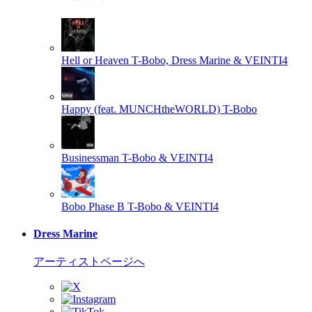
Hell or Heaven
T-Bobo, Dress Marine & VEINTI4
Happy (feat. MUNCHtheWORLD)
T-Bobo
Businessman
T-Bobo & VEINTI4
Bobo Phase B
T-Bobo & VEINTI4
Dress Marine
アーティストページへ