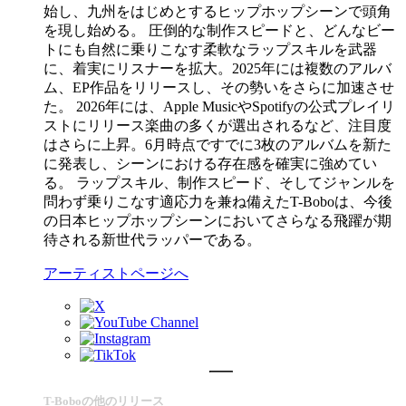
始し、九州をはじめとするヒップホップシーンで頭角
を現し始める。 圧倒的な制作スピードと、どんなビー
トにも自然に乗りこなす柔軟なラップスキルを武器
に、着実にリスナーを拡大。2025年には複数のアルバ
ム、EP作品をリリースし、その勢いをさらに加速させ
た。 2026年には、Apple MusicやSpotifyの公式プレイリ
ストにリリース楽曲の多くが選出されるなど、注目度
はさらに上昇。6月時点ですでに3枚のアルバムを新た
に発表し、シーンにおける存在感を確実に強めてい
る。 ラップスキル、制作スピード、そしてジャンルを
問わず乗りこなす適応力を兼ね備えたT-Boboは、今後
の日本ヒップホップシーンにおいてさらなる飛躍が期
待される新世代ラッパーである。
アーティストページへ
T-Boboの他のリリース