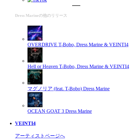
Dress Marineの他のリリース
OVERDRIVE
T-Bobo, Dress Marine & VEINTI4
Hell or Heaven
T-Bobo, Dress Marine & VEINTI4
マグノリア (feat. T-Bobo)
Dress Marine
OCEAN GOAT 3
Dress Marine
VEINTI4
アーティストページへ