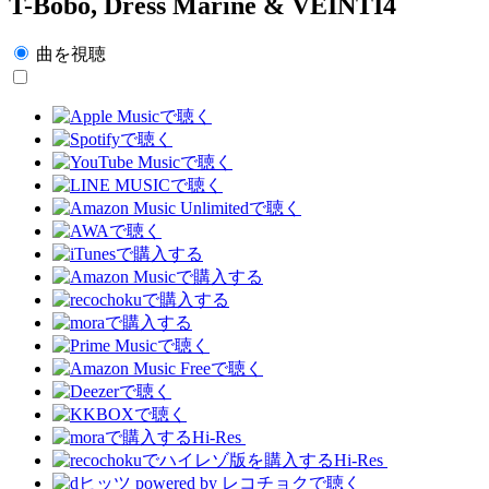
T-Bobo, Dress Marine & VEINTI4
曲を視聴
Hi-Res
Hi-Res