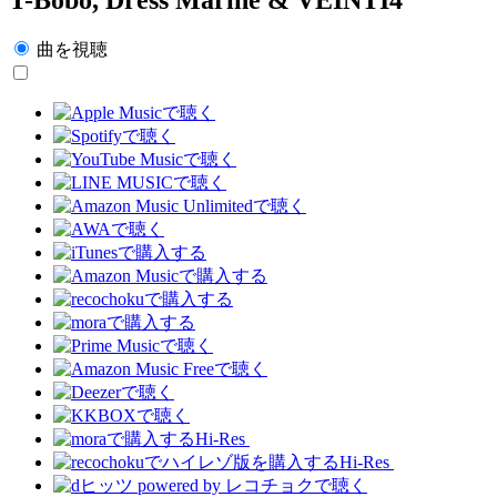
曲を視聴
Hi-Res
Hi-Res