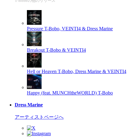
T-Boboの他のリリース
Pressure
T-Bobo, VEINTI4 & Dress Marine
Breakout
T-Bobo & VEINTI4
Hell or Heaven
T-Bobo, Dress Marine & VEINTI4
Happy (feat. MUNCHtheWORLD)
T-Bobo
Dress Marine
アーティストページへ