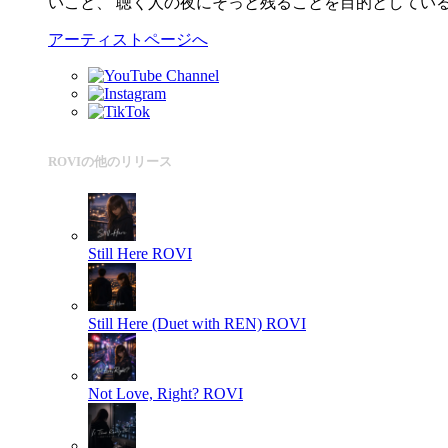
いこと、 聴く人の夜にそっと残ることを目的としてい
アーティストページへ
ROVIの他のリリース
Still Here
ROVI
Still Here (Duet with REN)
ROVI
Not Love, Right?
ROVI