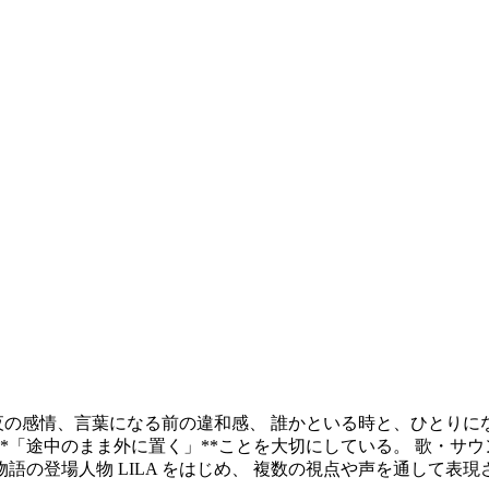
夜の感情、言葉になる前の違和感、 誰かといる時と、ひとりに
**「途中のまま外に置く」**ことを大切にしている。 歌・サ
語の登場人物 LILA をはじめ、 複数の視点や声を通して表現さ