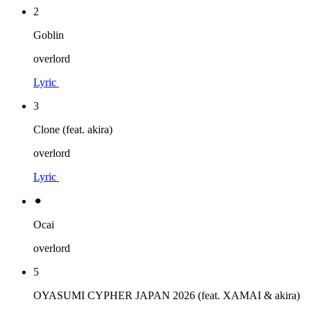
2
Goblin
overlord
Lyric
3
Clone (feat. akira)
overlord
Lyric
⚫︎
Ocai
overlord
5
OYASUMI CYPHER JAPAN 2026 (feat. XAMAI & akira)