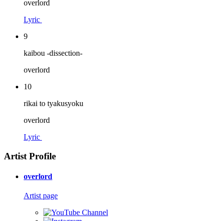
overlord
Lyric
9
kaibou -dissection-
overlord
10
rikai to tyakusyoku
overlord
Lyric
Artist Profile
overlord
Artist page