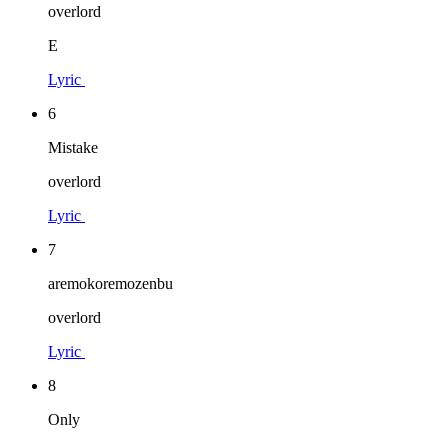
overlord
E
Lyric
6
Mistake
overlord
Lyric
7
aremokoremozenbu
overlord
Lyric
8
Only