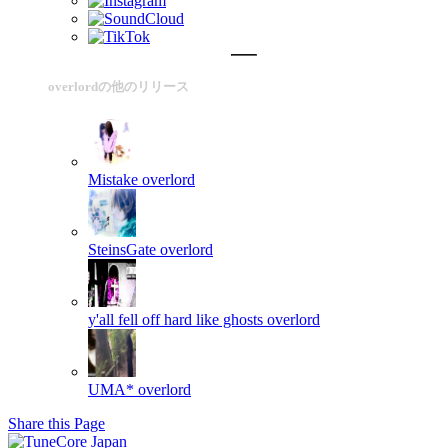
overlordの他のリリース
Mistake
overlord
SteinsGate
overlord
y'all fell off hard like ghosts
overlord
UMA*
overlord
Share this Page