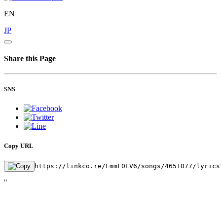
EN
JP
Share this Page
SNS
Copy URL
https://linkco.re/FmmF0EV6/songs/4651077/lyrics
"