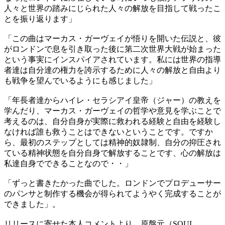
人々と世界の踏みにじられた人々の解放を目指して戦ったこ
とを振り返ります」
「この曲はマーカス・ガーヴェイが悟りを開いた伝説と、彼
がロンドンで息を引き取った後に第二次世界大戦が始まった
という事実にインスパイアされています。私には世界の指導
者達は自分達の権力を誇示するために人々の解放と自由より
も戦争を望んでいるようにも感じました」
「年長者達からハイレ・セラシアイ皇帝（ジャー）の教えを
学んだり、マーカス・ガーヴェイの哲学や意見を学ぶことで
考えるのは、自分自身が実際に救われる経験と自由を経験し
なければ誰も救うことはできないということです。ですか
ら、最初のステップとしては精神的奴隷制、自分の抑圧され
ている精神状態を自分自身で解放することです、心の解放は
私達自身でできることなので・・」
「ずっと書きたかった曲でした。ロンドンでプロデューサー
のパンサと制作する機会が得られてようやく完成することが
できました」。
リリースに寄せた本人コメントより。原盤元（SOUL