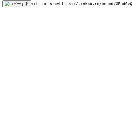
<iframe src=https://linkco.re/embed/GBad0v