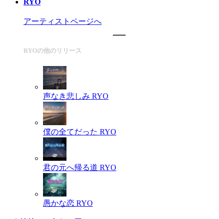
RYO
アーティストページへ
RYOの他のリリース
声なき悲しみ
RYO
僕の全てだった
RYO
君の元へ帰る道
RYO
愚かな恋
RYO