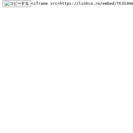
<iframe src=https://linkco.re/embed/TE353H