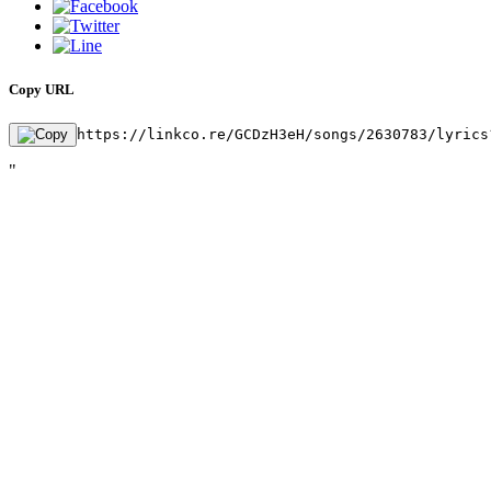
Copy URL
https://linkco.re/GCDzH3eH/songs/2630783/lyrics
"