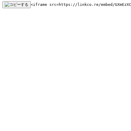
<iframe src=https://linkco.re/embed/GXmEzX