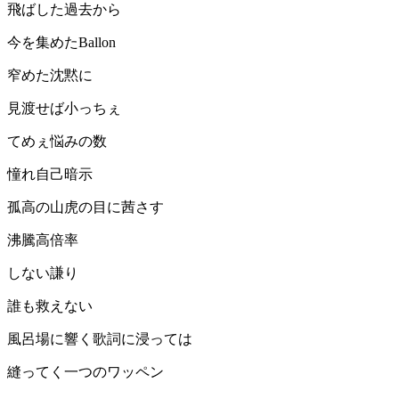
飛ばした過去から
今を集めたBallon
窄めた沈黙に
見渡せば小っちぇ
てめぇ悩みの数
憧れ自己暗示
孤高の山虎の目に茜さす
沸騰高倍率
しない謙り
誰も救えない
風呂場に響く歌詞に浸っては
縫ってく一つのワッペン