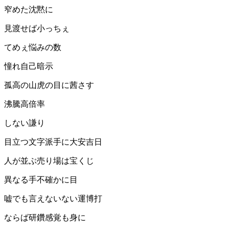
窄めた沈黙に
見渡せば小っちぇ
てめぇ悩みの数
憧れ自己暗示
孤高の山虎の目に茜さす
沸騰高倍率
しない謙り
目立つ文字派手に大安吉日
人が並ぶ売り場は宝くじ
異なる手不確かに目
嘘でも言えないない運博打
ならば研鑽感覚も身に