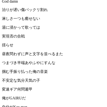
God damn
治りが遅い傷パックリ割れ
淋しさ一つも癒せない
湯に浸かって歌っては
実現否の合戦
揺らせ
昼夜問わずに声と文字を並べるまた
つまづき半端あやふやにすんな
掴む手振り払った俺の音楽
不安定な気分天気の子
変速ギア何問遁甲
俺がGAIRUだ
自分がKey man