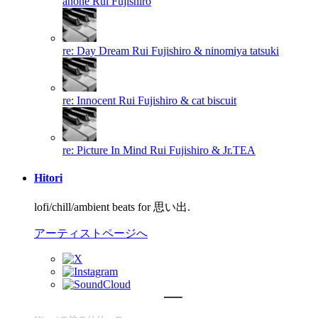
anone
Rui Fujishiro
re: Day Dream
Rui Fujishiro & ninomiya tatsuki
re: Innocent
Rui Fujishiro & cat biscuit
re: Picture In Mind
Rui Fujishiro & Jr.TEA
Hitori
lofi/chill/ambient beats for 思い出.
アーティストページへ