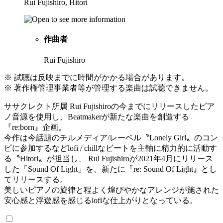
Rui Fujishiro, Hitori
作曲者
Rui Fujishiro
※ 試聴は反映までに時間がかかる場合があります。
※ 著作権管理事業者等が管理する楽曲は試聴できません。
ササクレクト所属 Rui Fujishiroの今までにリリースしたピア
ノ音源を使用し、Beatmakerが新たな楽曲を創造する
『re:born』企画。
今作は今話題のチルメディア/レーベル〝Lonely Girl〟のコン
ピに参加するなどlofi / chillなビートを主軸に精力的に活動す
る〝Hitori〟が担当し、 Rui Fujishiroが2021年4月にリリース
した「Sound Of Light」を、新たに『re: Sound Of Light』とし
てリリースする。
美しいピアノの旋律と程よく煌びやかなアレンジが施された
安心感と浮遊感を感じるlofiな仕上がりとなっている。