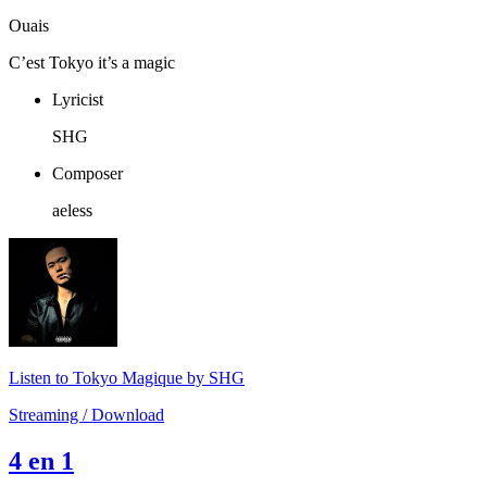
Ouais
C’est Tokyo it’s a magic
Lyricist
SHG
Composer
aeless
Listen to Tokyo Magique by SHG
Streaming / Download
4 en 1