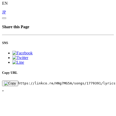
EN
JP
Share this Page
SNS
Copy URL
https://linkco.re/HNg7MG5A/songs/1779391/lyrics
"