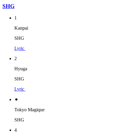
SHG
1
Kanpai
SHG
Lyric
2
Hyuga
SHG
Lyric
⚫︎
Tokyo Magique
SHG
4