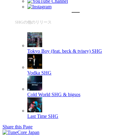
SHGの他のリリース
Tokyo Boy (feat. beck & tvisey)
SHG
Vodka
SHG
Cold World
SHG & bigsos
Last Time
SHG
Share this Page