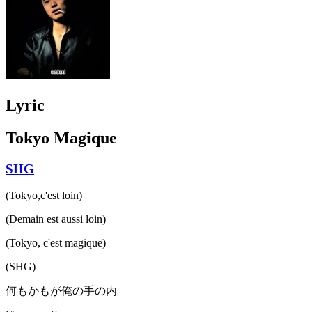
Lyric
Tokyo Magique
SHG
(Tokyo,c'est loin)
(Demain est aussi loin)
(Tokyo, c'est magique)
(SHG)
何もかもが俺の手の内