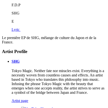
F.D.P
SHG
E
Lyric
Le première EP de SHG, mélange de culture du Japon et de la
France.
Artist Profile
SHG
Tokyo Magic. Neither fate nor miracles exist. Everything is a
necessity woven from countless causes and effects. An artist
based in Tokyo who translates this philosophy into music.
Infusing the phrase Tokyo Magic with the beauty that
emerges when one accepts reality, the artist strives to serve as
a symbol of the bridge between Japan and France.
Artist page