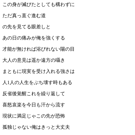
この身が滅びたとしても構わずに
ただ真っ直ぐ進む道
の先を見てる眼差しと
あの日の痛みが俺を強くする
才能が無ければ浴びれない陽の目
大人の意見は遥か遠方の囁き
まともに現実を受け入れる強さは
人1人の人生をぶち壊す時もある
反省後覚醒これを繰り返して
喜怒哀楽を今日も汗から流す
現状に満足じゃこの先が恐怖
孤独じゃない俺はきっと大丈夫