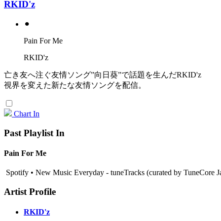
RKID'z
⚫︎
Pain For Me
RKID'z
亡き友へ注ぐ友情ソング”向日葵”で話題を生んだRKID'z
視界を変えた新たな友情ソングを配信。
Chart In
Past Playlist In
Pain For Me
Spotify • New Music Everyday - tuneTracks (curated by TuneCore J
Artist Profile
RKID'z