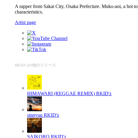
A rapper from Sakai City, Osaka Prefecture. Muko-aoi, a hot topi
characteristics.
Artist page
RKID'zの他のリリース
HIMAWARI (REGGAE REMIX)
RKID'z
sinnyuu
RKID'z
SAIKORO
RKID'z