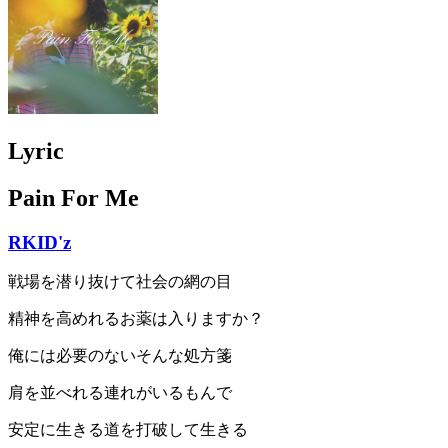
Lyric
Pain For Me
RKID'z
戦場を潜り抜けて社会の網の目
精神を高めれるお薬は入りますか？
俺には必要のないそんな処方箋
肩を並べれる連れがいるもんで
安定に生きる道を打破して生きる