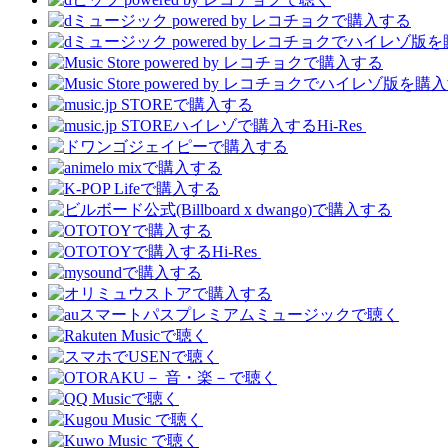
Hi-Res
Hi-Res