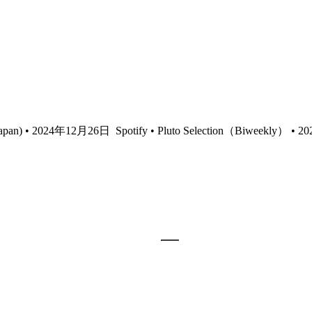
re Japan) • 2024年12月26日
Spotify • Pluto Selection（Biweekly） •