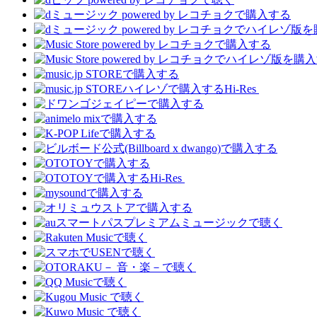
Hi-Res
Hi-Res