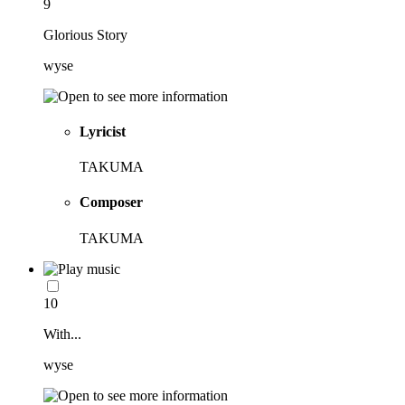
9
Glorious Story
wyse
Lyricist
TAKUMA
Composer
TAKUMA
10
With...
wyse