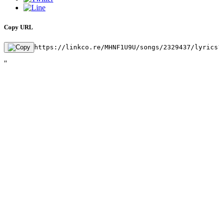
Copy URL
https://linkco.re/MHNF1U9U/songs/2329437/lyrics
"