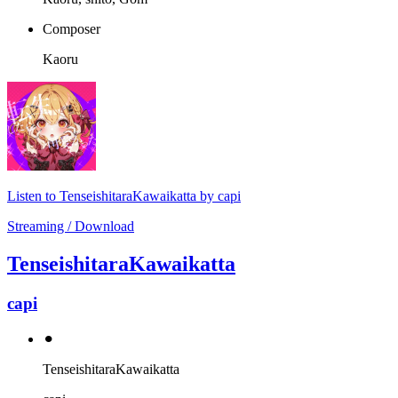
Composer
Kaoru
Listen to TenseishitaraKawaikatta by capi
Streaming / Download
TenseishitaraKawaikatta
capi
⚫︎
TenseishitaraKawaikatta