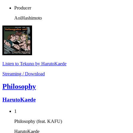
Producer
AoiHashimoto
Listen to Tekuno by HarutoKaede
Streaming / Download
Philosophy
HarutoKaede
1
Philosophy (feat. KAFU)
HarutoKaede