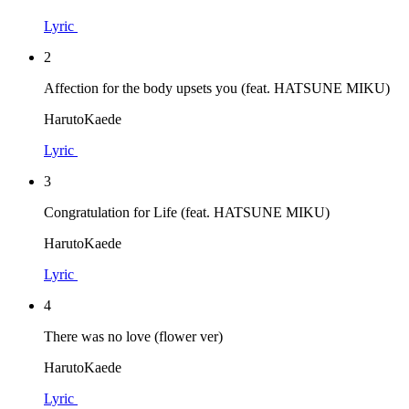
Lyric
2
Affection for the body upsets you (feat. HATSUNE MIKU)
HarutoKaede
Lyric
3
Congratulation for Life (feat. HATSUNE MIKU)
HarutoKaede
Lyric
4
There was no love (flower ver)
HarutoKaede
Lyric