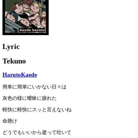
Lyric
Tekuno
HarutoKaede
簡単に簡単にいかない⽇々は
灰⾊の様に曖昧に捩れた
軽快に軽快にスッと⾔えないね
命懸け
どうでもいいから逝って吐いて