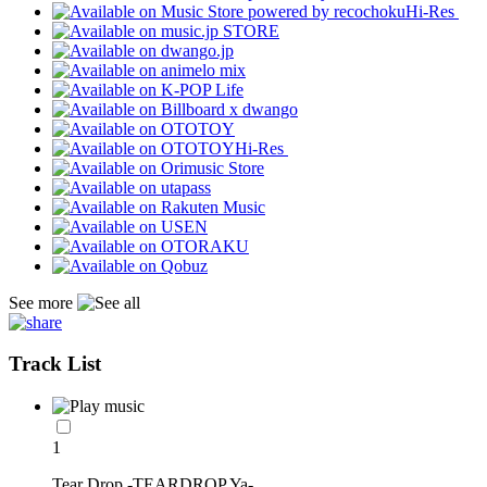
Hi-Res
Hi-Res
See more
Track List
1
Tear Drop -TEARDROP Ya-