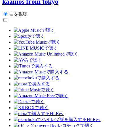
kaamos from tokyo
曲を視聴
Hi-Res
Hi-Res