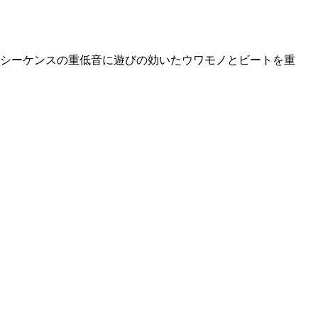
を中心に結成。シーケンスの重低音に遊びの効いたウワモノとビートを重