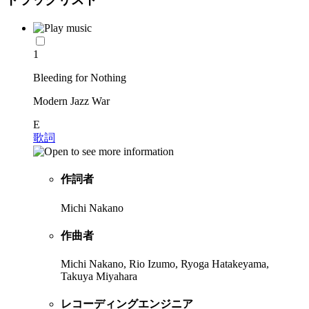
1
Bleeding for Nothing
Modern Jazz War
E
歌詞
作詞者
Michi Nakano
作曲者
Michi Nakano, Rio Izumo, Ryoga Hatakeyama,
Takuya Miyahara
レコーディングエンジニア