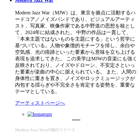
Modern Jazz War
Modern Jazz War（MJW）は、東京を拠点に活動するハ
ードコア／ノイズバンドであり、ビジュアルアーティ
スト、写真家、映像作家である中野道の思想を核とし
て、2024年に結成された。 中野の作品は一貫して、
「本来主題ではないものを主題にする」という哲学に
基づいている。人物や象徴的モチーフを排し、余白や
空気感、光の痕跡といった要素から意味を立ち上げる
表現を追求してきた。 この美学はMJWの音楽にも強く
反映されており、ノイズやドローン、不安定さといっ
た要素が楽曲の中心に据えられている。 また、人間の
身体性に重きを置き、ノイズやロックミュージックが
内包する揺らぎや不完全さを肯定する姿勢を、重要な
テーマとしている。
アーティストページへ
Modern Jazz Warの他のリリース