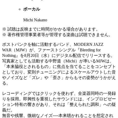
ボーカル
Michi Nakano
※ 試聴は反映までに時間がかかる場合があります。
※ 著作権管理事業者等が管理する楽曲は試聴できません。
ポストパンクを軸に活動するバンド、MODERN JAZZ
WAR（MJW）が、ファーストシングル『Bleeding for
Nothing』を8月20日（水）にデジタル配信でリリースする。
写真家としても活動する中野道（Michi）が率いるMJWは、
「本来脇役とされるもの」に焦点を当てることをコンセプト
としており、変則チューニングによるスケールアウトした音
やノイズなど「ズレ」や「歪さ」からもその姿勢がうかがえ
る。
レコーディングではクリックを使わず、全楽器同時の一発録
りを採用。即興性を重視したサウンドには、インプロビゼー
ション特有の響きがあり、それは「整えられた調和」への疑
義だ。
無音や残響、微細なノイズ──本来聴かれることを想定され