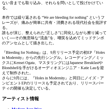
ない音までも取り込み、それらを問いとして投げかけてい
る。
本作では繰り返される “We are bleeding for nothing” というフ
レーズが、痛みが簡単に共有・消費される現代社会を批評す
る。
誰もが演じ、整えられた“正しさ”に同化しながら擦り減って
いく──その無意味な“流血”を、嘲笑を込めてミッドテンポ
のアンセムとして描き出した。
『Bleeding for Nothing』は、9月リリース予定の初EP『Holes
in Modernity』からの先行シングル。レコーディング／ミッ
クスにKensei Ogata、マスタリングにはJapanese Breakfastや
Blondshellを手がけるオーディオエンジニア・Katie Lauを迎
えて制作された。
さらに9月には、『Holes in Modernity』と同日にノイズ・ア
ンビエントEPのリリースも予定されており、リリースパー
ティの開催も決定している。
アーティスト情報