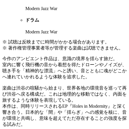
Modern Jazz War
ドラム
Modern Jazz War
※ 試聴は反映までに時間がかかる場合があります。
※ 著作権管理事業者等が管理する楽曲は試聴できません。
今作のアンビエント作品は、意識の境界を揺らす旅だ。
室内に響く飛行機の音から着想を得たドローンやノイズが、
聴き手を「精神的な漂流」へと誘い、音とともに魂がどこか
へ連れていかれるような体験を追求した。
楽曲は渋谷の喧騒から始まり、世界各地の環境音を巡って再
び渋谷へ戻る構成だ。これは地理的な移動ではなく、内面を
旅するような体験を表現している。
本作は、同時リリースされるEP『Holes in Modernity』と深く
響き合う。日本的な「間」や「揺らぎ」への感覚を核に、音
が環境と共鳴し、意味を超えてただ存在することの強度を探
る試みだ。