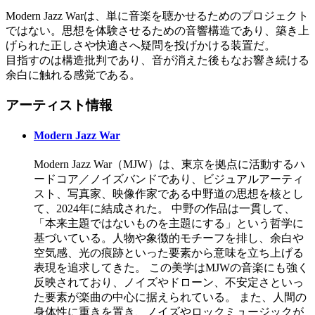
Modern Jazz Warは、単に音楽を聴かせるためのプロジェクト
ではない。思想を体験させるための音響構造であり、築き上
げられた正しさや快適さへ疑問を投げかける装置だ。
目指すのは構造批判であり、音が消えた後もなお響き続ける
余白に触れる感覚である。
アーティスト情報
Modern Jazz War
Modern Jazz War（MJW）は、東京を拠点に活動するハ
ードコア／ノイズバンドであり、ビジュアルアーティ
スト、写真家、映像作家である中野道の思想を核とし
て、2024年に結成された。 中野の作品は一貫して、
「本来主題ではないものを主題にする」という哲学に
基づいている。人物や象徴的モチーフを排し、余白や
空気感、光の痕跡といった要素から意味を立ち上げる
表現を追求してきた。 この美学はMJWの音楽にも強く
反映されており、ノイズやドローン、不安定さといっ
た要素が楽曲の中心に据えられている。 また、人間の
身体性に重きを置き、ノイズやロックミュージックが