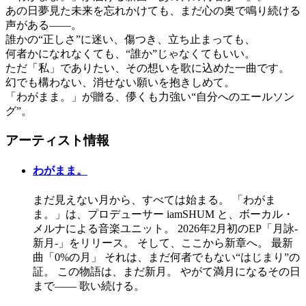
あの日夢見た未来を忘れかけても、まだ心の奥で鳴り続ける
声がある——。
誰かの“正しさ”に迷い、傷つき、立ち止まっても、
何者かになれなくても、“誰か”じゃなくてもいい。
ただ「私」でありたい、その想いを歌に込めた一曲です。
幻でも構わない、消せない願いを抱きしめて。
「わがまま。」が贈る、儚くも力強い“自分へのエールソン
グ”。
アーティスト情報
わがまま。
まだ見えない月から、すべては始まる。 「わがま
ま。」は、プロデューサー iamSHUM と、ボーカル・
メルナによる音楽ユニット。 2026年2月初のEP「月詠-
新月-」をリリース。 そして、ここから新章へ。 最新
曲「0%の月」 それは、まだ何者でもない“はじまり”の
証。 この物語は、まだ新月。 やがて満月になるその日
まで—— 歌い続ける。