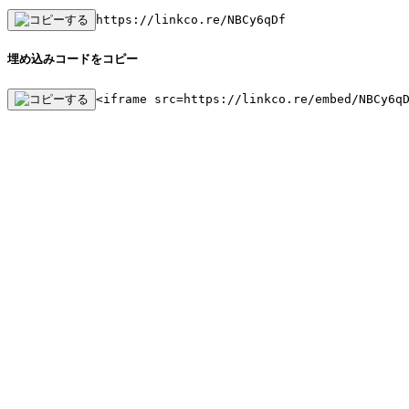
https://linkco.re/NBCy6qDf
埋め込みコードをコピー
<iframe src=https://linkco.re/embed/NBCy6q