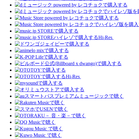
Hi-Res
Hi-Res