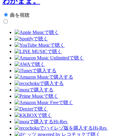
わがまま。
曲を視聴
Hi-Res
Hi-Res