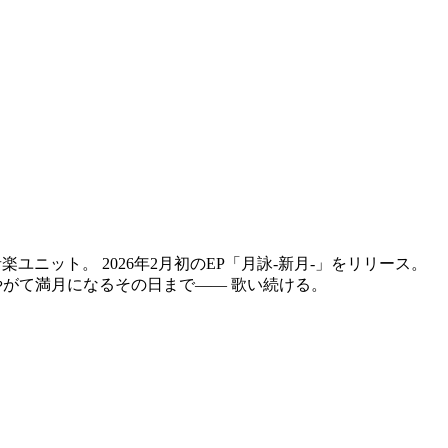
ユニット。 2026年2月初のEP「月詠-新月-」をリリース。
やがて満月になるその日まで—— 歌い続ける。