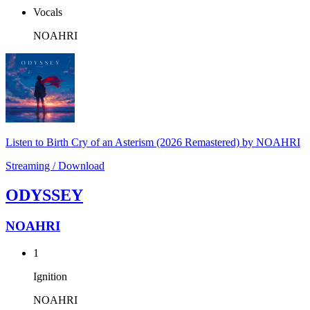
Vocals
NOAHRI
Listen to Birth Cry of an Asterism (2026 Remastered) by NOAHRI
Streaming / Download
ODYSSEY
NOAHRI
1
Ignition
NOAHRI