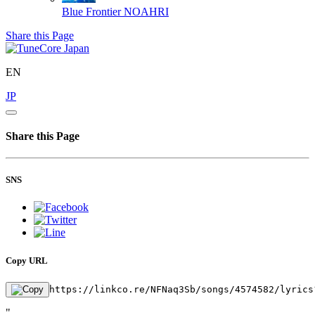
Blue Frontier
NOAHRI
Share this Page
EN
JP
Share this Page
SNS
Copy URL
https://linkco.re/NFNaq3Sb/songs/4574582/lyrics
"