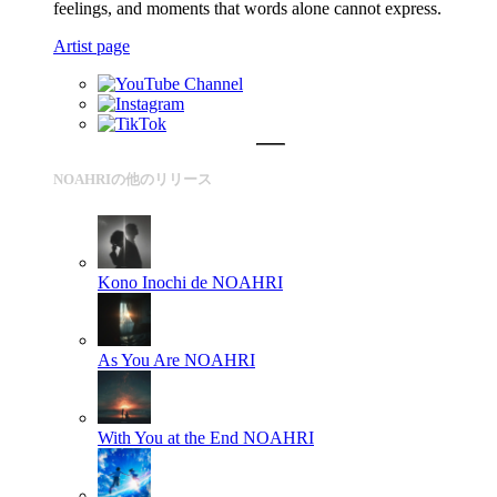
feelings, and moments that words alone cannot express.
Artist page
NOAHRIの他のリリース
Kono Inochi de
NOAHRI
As You Are
NOAHRI
With You at the End
NOAHRI