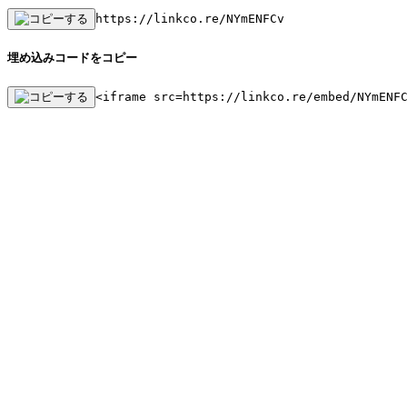
https://linkco.re/NYmENFCv
埋め込みコードをコピー
<iframe src=https://linkco.re/embed/NYmENF