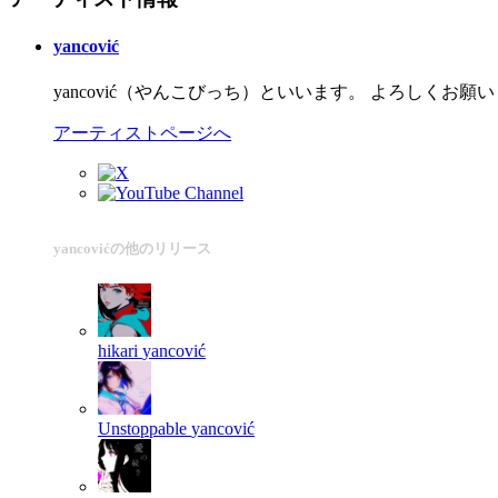
yancović
yancović（やんこびっち）といいます。 よろしくお願
アーティストページへ
yancovićの他のリリース
hikari
yancović
Unstoppable
yancović