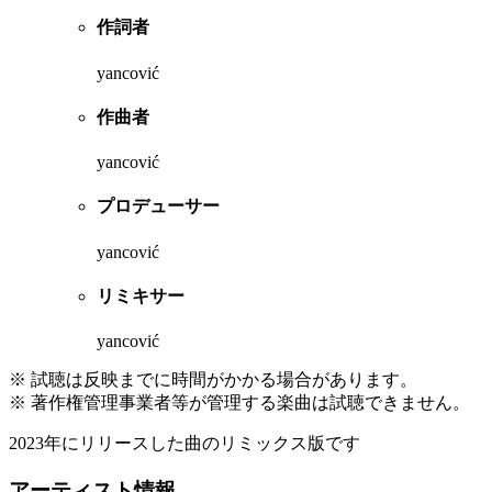
作詞者
yancović
作曲者
yancović
プロデューサー
yancović
リミキサー
yancović
※ 試聴は反映までに時間がかかる場合があります。
※ 著作権管理事業者等が管理する楽曲は試聴できません。
2023年にリリースした曲のリミックス版です
アーティスト情報