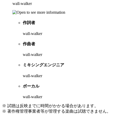
wall-walker
作詞者
wall-walker
作曲者
wall-walker
ミキシングエンジニア
wall-walker
ボーカル
wall-walker
※ 試聴は反映までに時間がかかる場合があります。
※ 著作権管理事業者等が管理する楽曲は試聴できません。