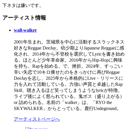
下ネタは嫌いです。
アーティスト情報
wall-walker
2001年生まれ。茨城県を中心に活動するスラックネス
好きなReggae DeeJay。幼少期よりJapanese Reggaeに感
化され、2014年から不登校を選択してLyricを書き始め
る。ほとんど少年革命家。2016年からHip-Hopに興味
を持ち、Rapを始める。で、挫折。2024年、すっごい
辛い失恋で10キロ痩せたのをきっかけに再びReggae
DeeJayを志し、2025年から本格的にLive・リリースに
力を入れて活動している。力強い声質と卓越したRap
Skill、聴き入るほど笑ってしまうようなlyricが特徴。
ライブ後によく怒られている。鬼ボス（盛り上がる）
or 詰められる。名前の「walker」は、「RYO the
SKYWALKER」からとっている。鹿行Undeground。
アーティストページへ