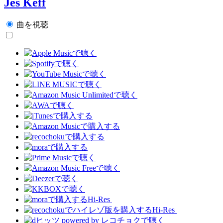
Jes Keff
曲を視聴
Hi-Res
Hi-Res