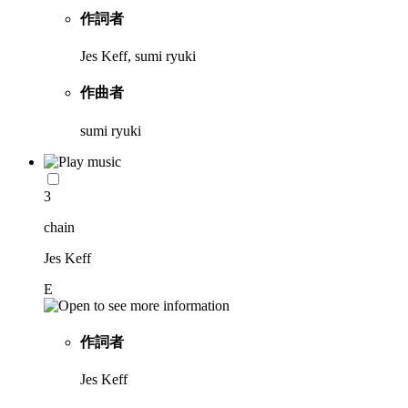
作詞者
Jes Keff, sumi ryuki
作曲者
sumi ryuki
3
chain
Jes Keff
E
作詞者
Jes Keff