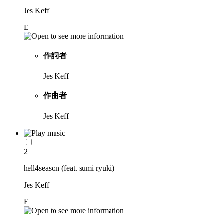
Jes Keff
E
作詞者
Jes Keff
作曲者
Jes Keff
2
hell4season (feat. sumi ryuki)
Jes Keff
E