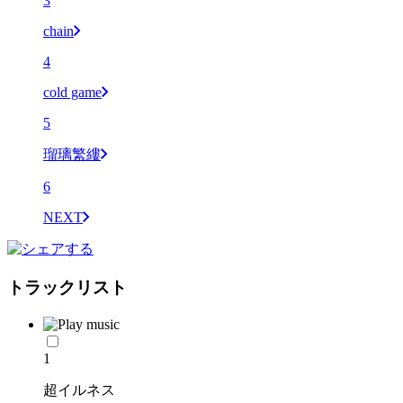
3
chain
4
cold game
5
瑠璃繁縷
6
NEXT
トラックリスト
1
超イルネス