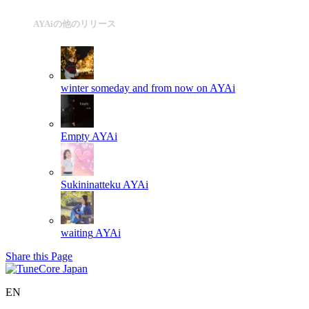
AYAiの他のリリース
winter someday and from now on
AYAi
Empty
AYAi
Sukininatteku
AYAi
waiting
AYAi
Share this Page
EN