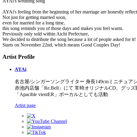
AYAi's wedding song
AYAi's feeling from the beginning of her marriage are honestly reflect
Not just for getting married soon,
even for married for a long time,
this song reminds you of those days and makes you feel warm.
Previously only sold within Aichi Prefecture,
We decided to distribute the song because a lot of people asked for it!
Starts on November 22nd, which means Good Couples Day!
Artist Profile
AYAi
名古屋/シンガーソングライター 身長149cmミニチュア
赤池内店舗「Re.Bell」にて 常時オリジナルCD、グッズ販
「Apacible vientER」ボーカルとしても活動
Artist page