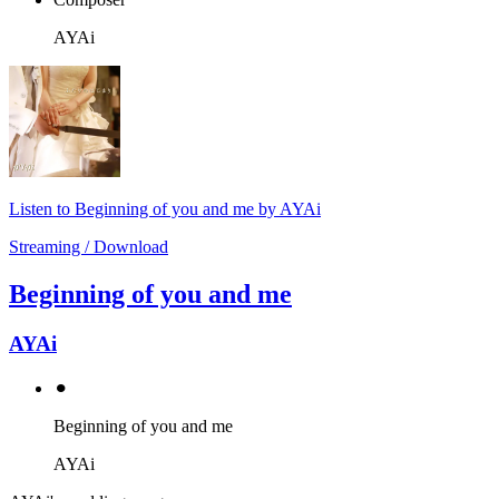
AYAi
Listen to Beginning of you and me by AYAi
Streaming / Download
Beginning of you and me
AYAi
⚫︎
Beginning of you and me
AYAi