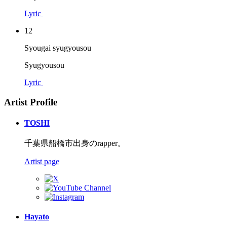
Lyric
12
Syougai syugyousou
Syugyousou
Lyric
Artist Profile
TOSHI
千葉県船橋市出身のrapper。
Artist page
Hayato