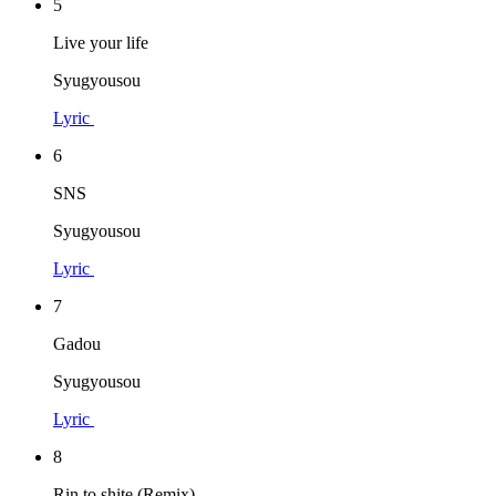
5
Live your life
Syugyousou
Lyric
6
SNS
Syugyousou
Lyric
7
Gadou
Syugyousou
Lyric
8
Rin to shite (Remix)