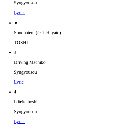
Syugyousou
Lyric
⚫︎
Sonohateni (feat. Hayato)
TOSHI
3
Driving Machiko
Syugyousou
Lyric
4
Ikiteite hoshii
Syugyousou
Lyric