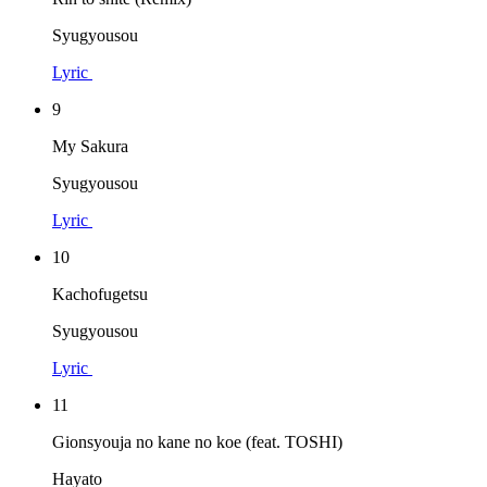
Syugyousou
Lyric
9
My Sakura
Syugyousou
Lyric
10
Kachofugetsu
Syugyousou
Lyric
11
Gionsyouja no kane no koe (feat. TOSHI)
Hayato