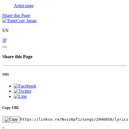
Artist page
Share this Page
EN
JP
Share this Page
SNS
Copy URL
https://linkco.re/Nvsz6pf1/songs/2946850/lyrics
"