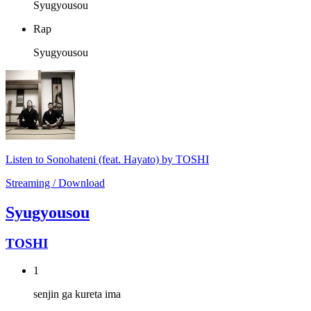
Syugyousou
Rap
Syugyousou
Listen to Sonohateni (feat. Hayato) by TOSHI
Streaming / Download
Syugyousou
TOSHI
1
senjin ga kureta ima