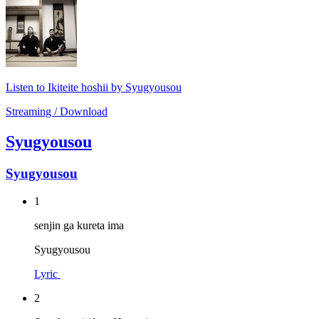
Listen to Ikiteite hoshii by Syugyousou
Streaming / Download
Syugyousou
Syugyousou
1
senjin ga kureta ima
Syugyousou
Lyric
2