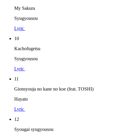
My Sakura
Syugyousou
Lyric
10
Kachofugetsu
Syugyousou
Lyric
11
Gionsyouja no kane no koe (feat. TOSHI)
Hayato
Lyric
12
Syougai syugyousou