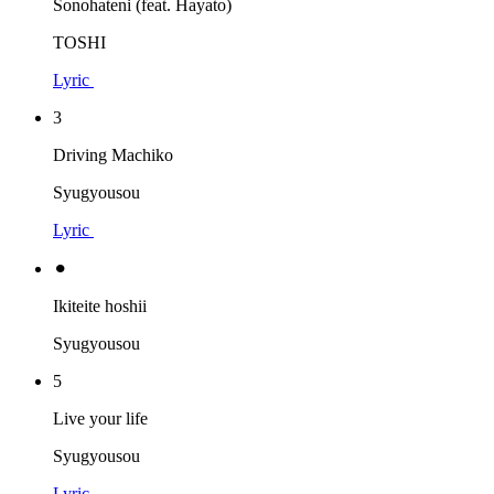
Sonohateni (feat. Hayato)
TOSHI
Lyric
3
Driving Machiko
Syugyousou
Lyric
⚫︎
Ikiteite hoshii
Syugyousou
5
Live your life
Syugyousou
Lyric