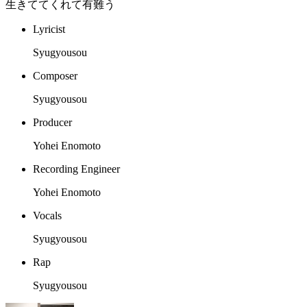
生きててくれて有難う
Lyricist
Syugyousou
Composer
Syugyousou
Producer
Yohei Enomoto
Recording Engineer
Yohei Enomoto
Vocals
Syugyousou
Rap
Syugyousou