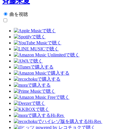
斉藤朱夏
曲を視聴
Hi-Res
Hi-Res