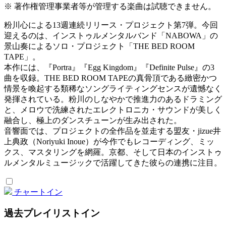
※ 著作権管理事業者等が管理する楽曲は試聴できません。
粉川心による13週連続リリース・プロジェクト第7弾。今回
迎えるのは、インストゥルメンタルバンド「NABOWA」の
景山奏によるソロ・プロジェクト「THE BED ROOM
TAPE」。
本作には、『Portra』『Egg Kingdom』『Definite Pulse』の3
曲を収録。THE BED ROOM TAPEの真骨頂である緻密かつ
情景を喚起する類稀なソングライティングセンスが遺憾なく
発揮されている。粉川のしなやかで推進力のあるドラミング
と、メロウで洗練されたエレクトロニカ・サウンドが美しく
融合し、極上のダンスチューンが生み出された。
音響面では、プロジェクトの全作品を並走する盟友・jizue井
上典政（Noriyuki Inoue）が今作でもレコーディング、ミッ
クス、マスタリングを網羅。京都、そして日本のインストゥ
ルメンタルミュージックで活躍してきた彼らの連携に注目。
チャートイン
過去プレイリストイン