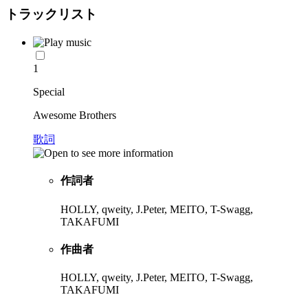
トラックリスト
1
Special
Awesome Brothers
歌詞
作詞者
HOLLY, qweity, J.Peter, MEITO, T-Swagg,
TAKAFUMI
作曲者
HOLLY, qweity, J.Peter, MEITO, T-Swagg,
TAKAFUMI