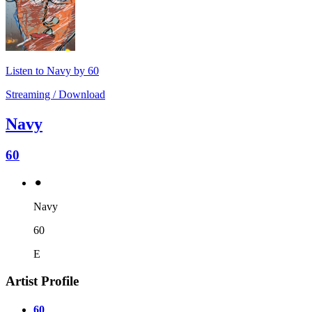
Listen to Navy by 60
Streaming / Download
Navy
60
⚫︎
Navy
60
E
Artist Profile
60