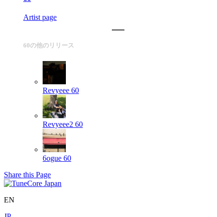
Artist page
60の他のリリース
Revyeee
60
Revyeee2
60
6ogue
60
Share this Page
EN
JP