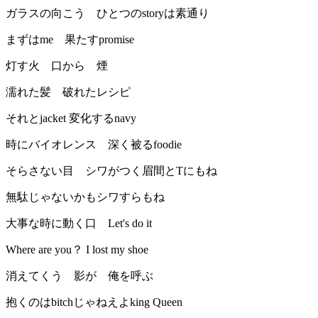
ガラスの向こう ひとつのstoryは素通り
まずはme 果たすpromise
灯す火 口から 煙
濡れた髪 破れたレシピ
それとjacket 変化するnavy
時にバイオレンス 深く被るfoodie
そらさない目 シワがつく眉間とTにもね
無駄じゃないかもシワすらもね
大事な時に動く口 Let's do it
Where are you？ I lost my shoe
消えてくう 影が 俺を呼ぶ
抱くのはbitchじゃねえよking Queen