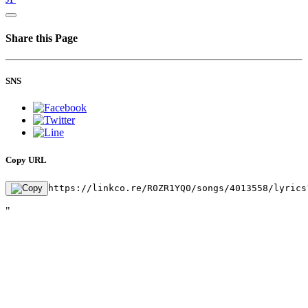
Share this Page
SNS
Copy URL
https://linkco.re/R0ZR1YQ0/songs/4013558/lyrics
"