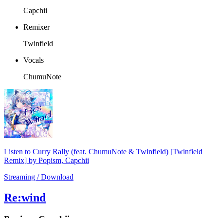
Capchii
Remixer
Twinfield
Vocals
ChumuNote
Listen to Curry Rally (feat. ChumuNote & Twinfield) [Twinfield
Remix] by Popism, Capchii
Streaming / Download
Re:wind