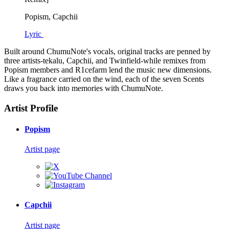
Popism, Capchii
Lyric
Built around ChumuNote's vocals, original tracks are penned by
three artists-tekalu, Capchii, and Twinfield-while remixes from
Popism members and R1cefarm lend the music new dimensions.
Like a fragrance carried on the wind, each of the seven Scents
draws you back into memories with ChumuNote.
Artist Profile
Popism
Artist page
Capchii
Artist page