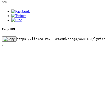
SNS
Copy URL
https://linkco.re/RFxMGeNd/songs/4688438/lyrics
"