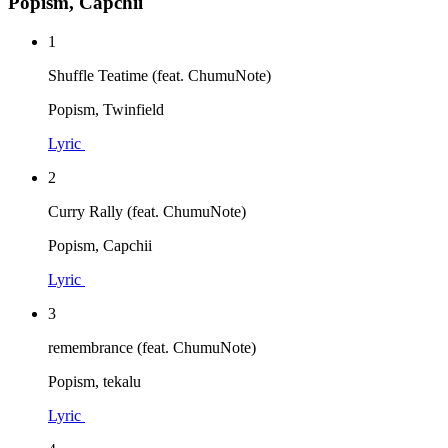
Popism, Capchii
1
Shuffle Teatime (feat. ChumuNote)
Popism, Twinfield
Lyric
2
Curry Rally (feat. ChumuNote)
Popism, Capchii
Lyric
3
remembrance (feat. ChumuNote)
Popism, tekalu
Lyric