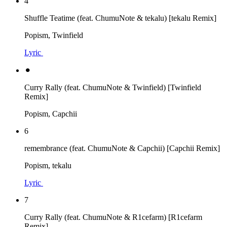
4
Shuffle Teatime (feat. ChumuNote & tekalu) [tekalu Remix]
Popism, Twinfield
Lyric
⚫︎
Curry Rally (feat. ChumuNote & Twinfield) [Twinfield
Remix]
Popism, Capchii
6
remembrance (feat. ChumuNote & Capchii) [Capchii Remix]
Popism, tekalu
Lyric
7
Curry Rally (feat. ChumuNote & R1cefarm) [R1cefarm
Remix]