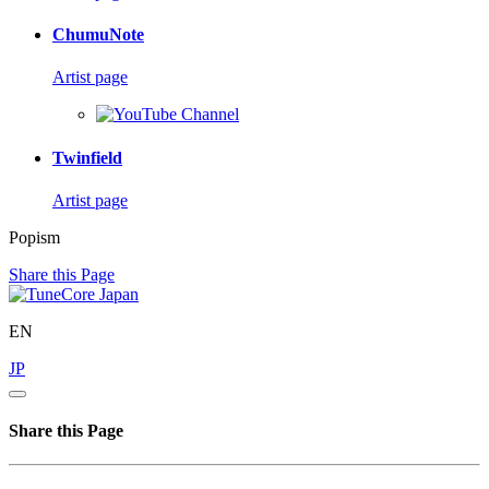
ChumuNote
Artist page
Twinfield
Artist page
Popism
Share this Page
EN
JP
Share this Page