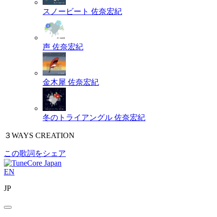
スノービート
佐奈宏紀
声
佐奈宏紀
金木犀
佐奈宏紀
冬のトライアングル
佐奈宏紀
３WAYS CREATION
この歌詞をシェア
EN
JP