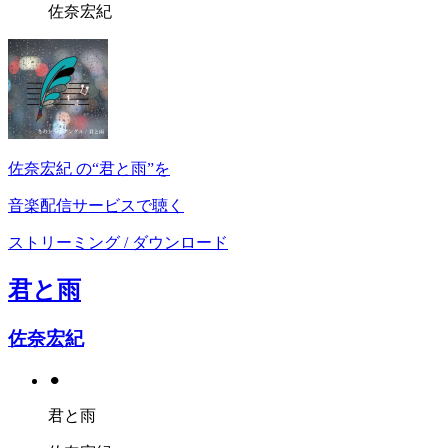
佐奈宏紀
佐奈宏紀 の“君と雨”を
音楽配信サービスで聴く
ストリーミング / ダウンロード
君と雨
佐奈宏紀
⚫︎
君と雨