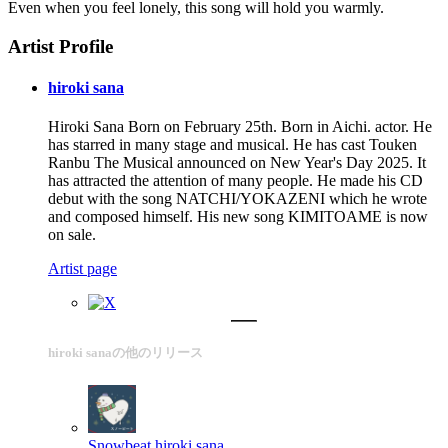
Even when you feel lonely, this song will hold you warmly.
Artist Profile
hiroki sana
Hiroki Sana Born on February 25th. Born in Aichi. actor. He
has starred in many stage and musical. He has cast Touken
Ranbu The Musical announced on New Year's Day 2025. It
has attracted the attention of many people. He made his CD
debut with the song NATCHI/YOKAZENI which he wrote
and composed himself. His new song KIMITOAME is now
on sale.
Artist page
hiroki sanaの他のリリース
Snowbeat
hiroki sana