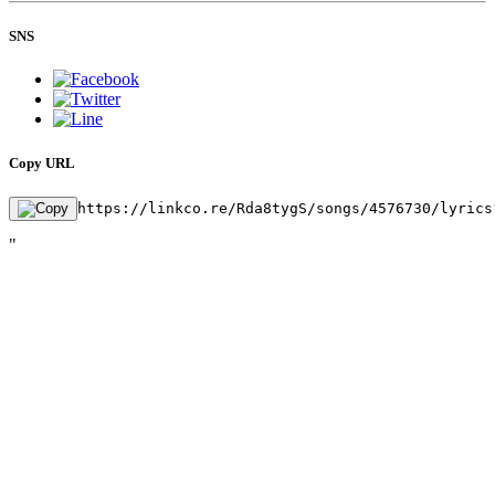
SNS
Copy URL
https://linkco.re/Rda8tygS/songs/4576730/lyrics
"