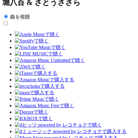
堀八百 & さとうささら
曲を視聴