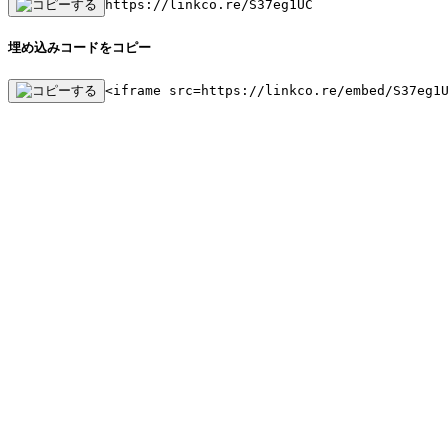
https://linkco.re/S37eg1UC
埋め込みコードをコピー
<iframe src=https://linkco.re/embed/S37eg1