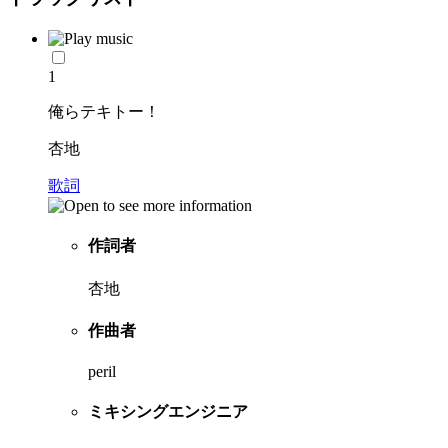
1
俺らテキトー！
杏地
歌詞
作詞者
杏地
作曲者
peril
ミキシングエンジニア