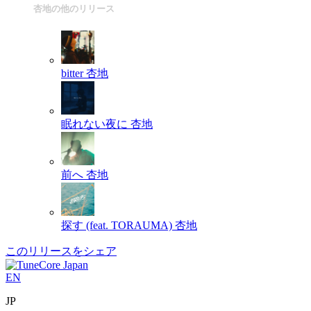
杏地の他のリリース
bitter
杏地
眠れない夜に
杏地
前へ
杏地
探す (feat. TORAUMA)
杏地
このリリースをシェア
EN
JP