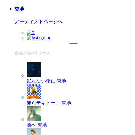
杏地
アーティストページへ
杏地の他のリリース
眠れない夜に
杏地
俺らテキトー！
杏地
前へ
杏地