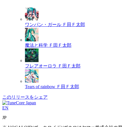
ワンパン・ガール
Ｆ田Ｆ太郎
魔法と科学
Ｆ田Ｆ太郎
フレアオーロラ
Ｆ田Ｆ太郎
Tears of rainbow
Ｆ田Ｆ太郎
このリリースをシェア
EN
JP