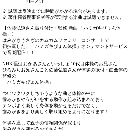
山口大介
※ 試聴は反映までに時間がかかる場合があります。
※ 著作権管理事業者等が管理する楽曲は試聴できません。
【佐藤弘道さん振り付け・監修 新曲 「ハミガキぴょん体
操」】
はみがきうさぎのカムカムファミリーコンサートで
初披露した、「ハミガキぴょん体操」オンデマンドサービス
で音楽配信！！
NHK番組 おかあさんといっしょ 10代目体操のお兄さん
ひろみちお兄さんこと佐藤弘道さんが体操の振付・曲全体の
監修の
「ハミガキぴょん体操」
ついワクワクしちゃうような曲と体操の中に
歯みがきやうがいをする動作が組み込まれており
テンポよく楽しく身体を動かせるだけでなく、
歯みがきをより楽しく取り組めるようになります！
体操を通して親子の信頼関係が深まり
歯みがきを嫌がるお子さんが