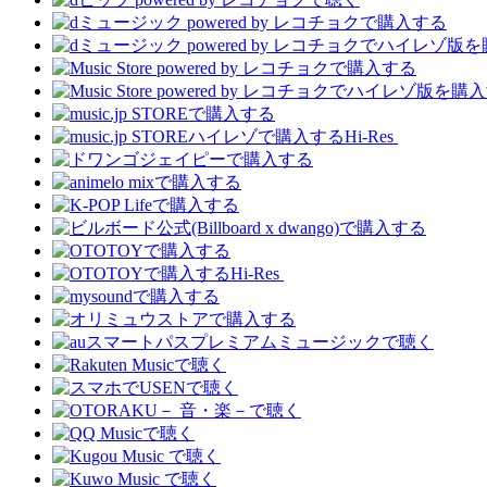
Hi-Res
Hi-Res