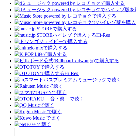
Hi-Res
Hi-Res