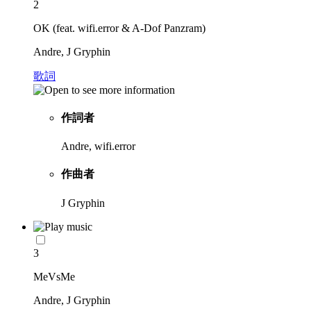
2
OK (feat. wifi.error & A-Dof Panzram)
Andre, J Gryphin
歌詞
作詞者
Andre, wifi.error
作曲者
J Gryphin
3
MeVsMe
Andre, J Gryphin