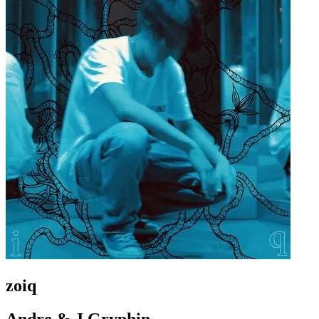
zoiq
Andre & J Gryphin