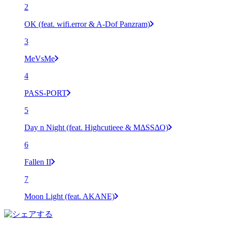
2
OK (feat. wifi.error & A-Dof Panzram)
3
MeVsMe
4
PASS-PORT
5
Day n Night (feat. Highcutieee & MΔSSΔO)
6
Fallen II
7
Moon Light (feat. AKANE)