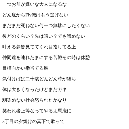
一つお前が嫌いな大人になるな
どん底からFly俺はもう逃げない
まだまだ死ねない何一つ無駄にしたくない
後どのくらい？先は暗い？でも諦めない
叶える夢皆見ててくれ目指してる上
仲間達を連れたまにする苦戦その時は休憩
目標向かい拳当てる胸
気付けばば二十歳どんどん時が経ち
体は大きくなったけどまだガキ
馴染めない社会怒られたかなり
笑われ者上等なってやるよ馬鹿に
3丁目の夕焼けの真下で歌って