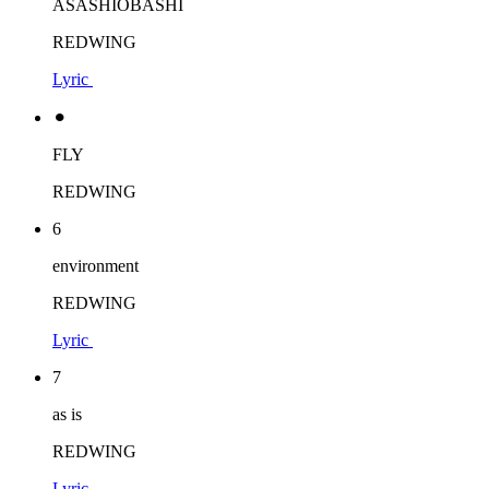
ASASHIOBASHI
REDWING
Lyric
⚫︎
FLY
REDWING
6
environment
REDWING
Lyric
7
as is
REDWING
Lyric