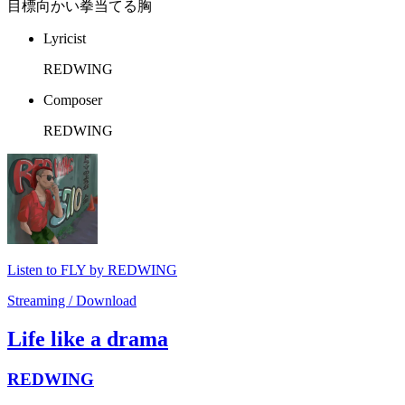
目標向かい拳当てる胸
Lyricist
REDWING
Composer
REDWING
Listen to FLY by REDWING
Streaming / Download
Life like a drama
REDWING