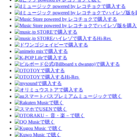
Hi-Res
Hi-Res